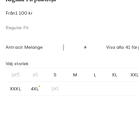
Från
1 100 kr
Regular Fit
Antracit Melange
Visa alla 41 fär
Välj storlek
XXS
XS
S
M
L
XL
XXL
XXXL
4XL
5XL