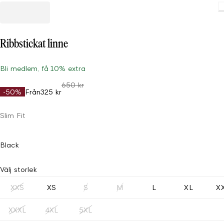
Ribbstickat linne
Bli medlem, få 10% extra
650 kr
-50%
Från
325 kr
Slim Fit
Black
Välj storlek
XXS
XS
S
M
L
XL
X
XXXL
4XL
5XL