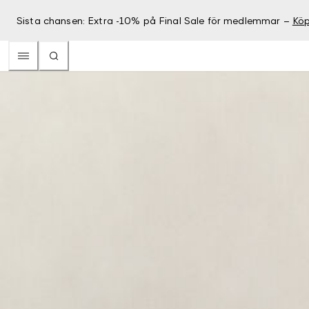
Sista chansen: Extra -10% på Final Sale för medlemmar –
Köp