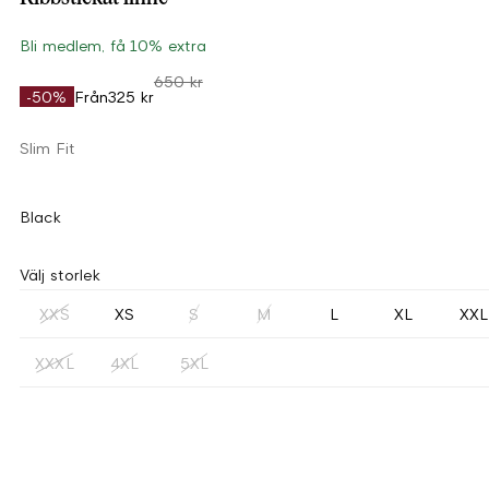
Bli medlem, få 10% extra
650 kr
-50%
Från
325 kr
Slim Fit
Black
Välj storlek
XXS
XS
S
M
L
XL
XXL
XXXL
4XL
5XL