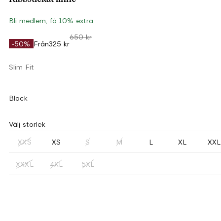
Bli medlem, få 10% extra
650 kr
-50%
Från
325 kr
Slim Fit
Black
Välj storlek
XXS
XS
S
M
L
XL
XXL
XXXL
4XL
5XL