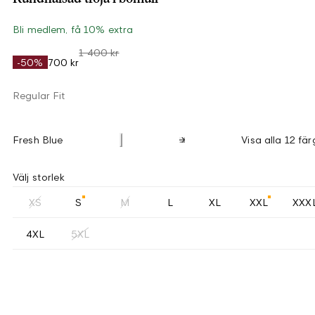
Bli medlem, få 10% extra
1 400 kr
-50%
700 kr
Regular Fit
Fresh Blue
Visa alla 12 fär
Välj storlek
XS
S
M
L
XL
XXL
XXX
4XL
5XL