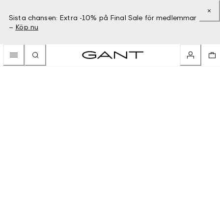
Sista chansen: Extra -10% på Final Sale för medlemmar
–
Köp nu