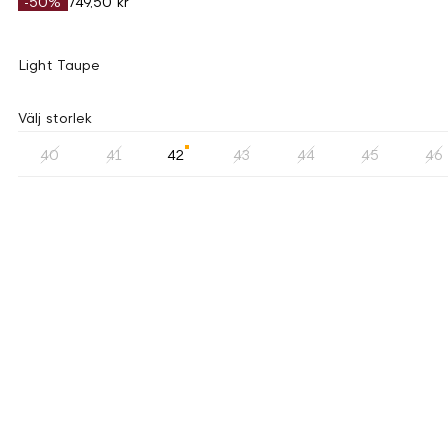
-50%
749,50 kr
Light Taupe
Välj storlek
40
41
42
43
44
45
46