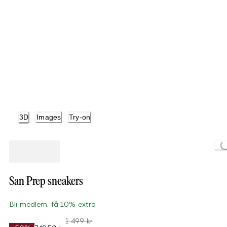
3D
Images
Try-on
Loading..
San Prep sneakers
Bli medlem, få 10% extra
1 499 kr