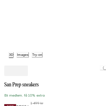
3D
Images
Try-on
Loading..
San Prep sneakers
Bli medlem, få 10% extra
1 499 kr