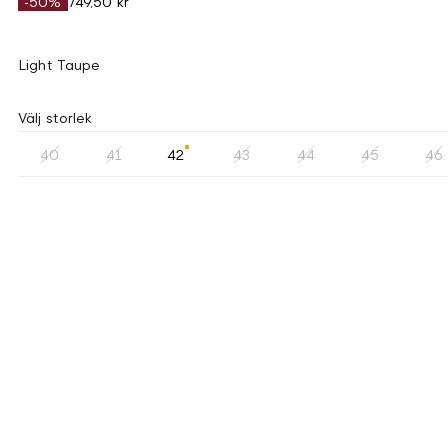
-50%
749,50 kr
Light Taupe
Välj storlek
40
41
42
43
44
45
46