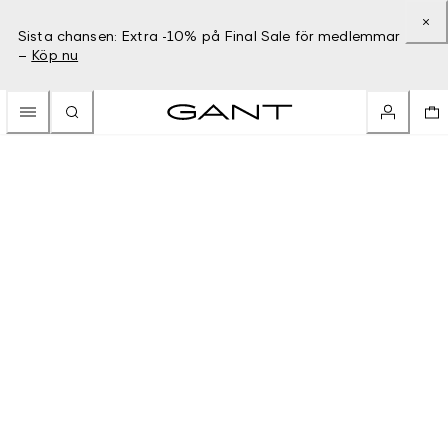
Sista chansen: Extra -10% på Final Sale för medlemmar
–
Köp nu