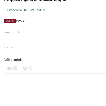
Bli medlem, få 10% extra
-50%
225 kr
Regular Fit
Black
Välj storlek
40-42
43-45