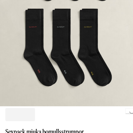
Loading..
Sexpack mjuka bomullsstrumpor