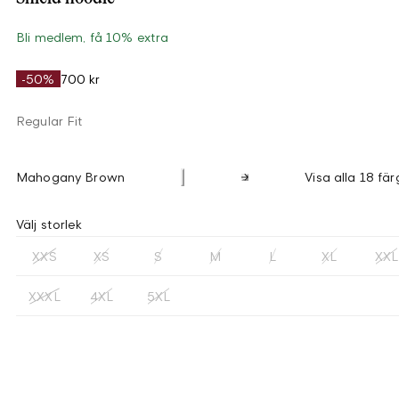
Bli medlem, få 10% extra
-50%
700 kr
Regular Fit
Mahogany Brown
Visa alla 18 fär
Välj storlek
XXS
XS
S
M
L
XL
XXL
XXXL
4XL
5XL