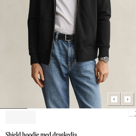
Load
Shield hoodie med dragkedja