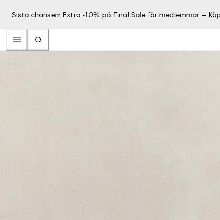
Sista chansen: Extra -10% på Final Sale för medlemmar –
Köp