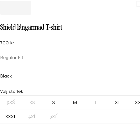
Shield långärmad T-shirt
700 kr
Regular Fit
Black
Välj storlek
XXS
XS
S
M
L
XL
X
XXXL
4XL
5XL