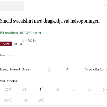
Shield sweatshirt med dragkedja vid halsöppningen
Bli medlem, få 10% extra
1 400 kr
-50%
700 kr
Regular Fit
Deep Forest Green
Visa alla 17 f
Välj storlek
XXS
XS
S
M
L
XL
X
XXXL
4XL
5XL