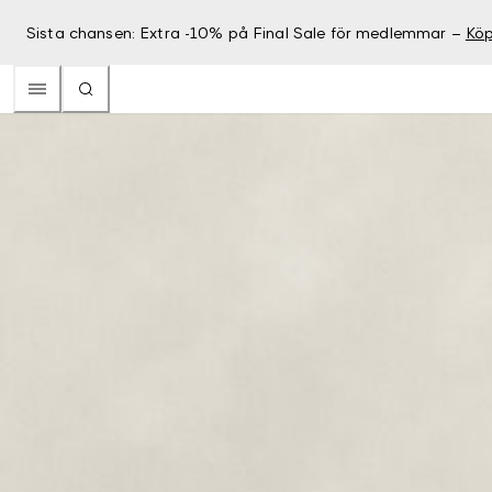
Sista chansen: Extra -10% på Final Sale för medlemmar –
Köp