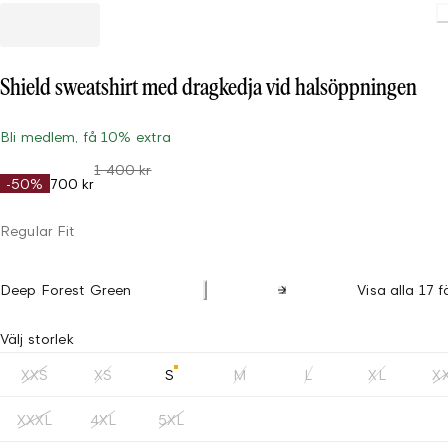
Shield sweatshirt med dragkedja vid halsöppningen
Bli medlem, få 10% extra
1 400 kr
-50%
700 kr
Regular Fit
Deep Forest Green
Visa alla 17 f
Välj storlek
XXS
XS
S
M
L
XL
X
XXXL
4XL
5XL