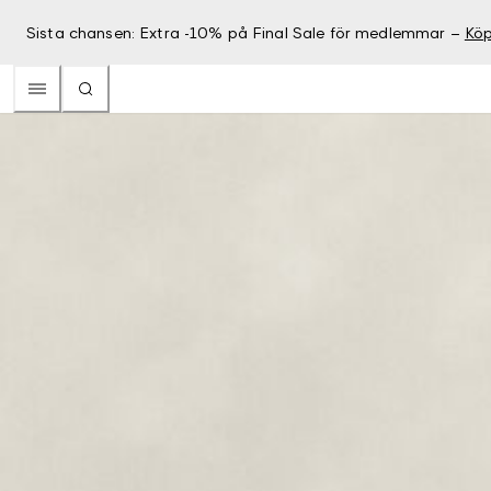
Sista chansen: Extra -10% på Final Sale för medlemmar –
Köp