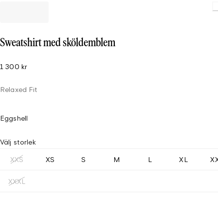
Sweatshirt med sköldemblem
1 300 kr
Relaxed Fit
Eggshell
Välj storlek
XXS
XS
S
M
L
XL
X
XXXL