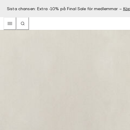
Sista chansen: Extra -10% på Final Sale för medlemmar –
Köp