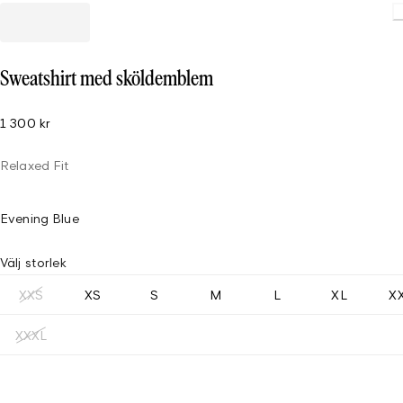
Loading
Sweatshirt med sköldemblem
1 300 kr
Relaxed Fit
Evening Blue
Välj storlek
XXS
XS
S
M
L
XL
X
XXXL