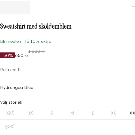
Loadin
Sweatshirt med sköldemblem
Bli medlem, få 10% extra
1 300 kr
-50%
650 kr
Relaxed Fit
Hydrangea Blue
Välj storlek
XXS
XS
S
M
L
XL
X
XXXL