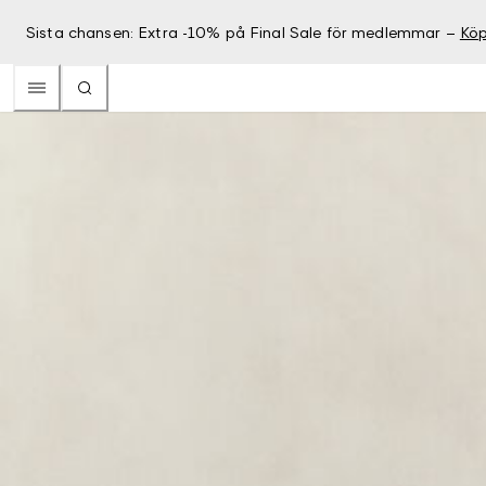
Sista chansen: Extra -10% på Final Sale för medlemmar –
Köp