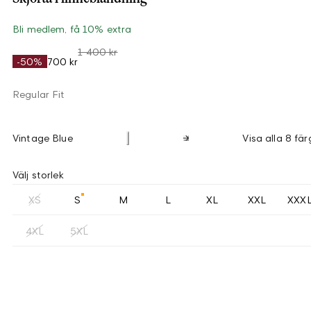
Bli medlem, få 10% extra
1 400 kr
-50%
700 kr
Regular Fit
Vintage Blue
Visa alla 8 fär
Välj storlek
XS
S
M
L
XL
XXL
XXX
4XL
5XL