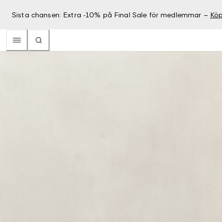
Sista chansen: Extra -10% på Final Sale för medlemmar –
Köp