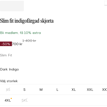
Loading
Slim fit indigofärgad skjorta
Bli medlem, få 10% extra
1 400 kr
-50%
700 kr
Slim Fit
Dark Indigo
Välj storlek
XS
S
M
L
XL
XXL
XX
4XL
5XL