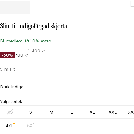
Loading
Slim fit indigofärgad skjorta
Bli medlem, få 10% extra
1 400 kr
-50%
700 kr
Slim Fit
Dark Indigo
Välj storlek
XS
S
M
L
XL
XXL
XX
4XL
5XL