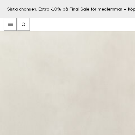
Sista chansen: Extra -10% på Final Sale för medlemmar –
Köp