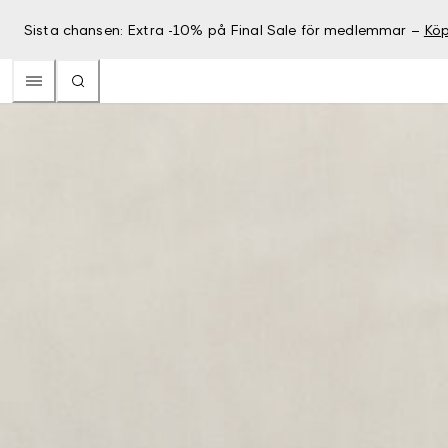
Sista chansen: Extra -10% på Final Sale för medlemmar –
Köp