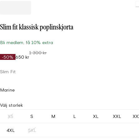
Loading
Slim fit klassisk poplinskjorta
Bli medlem, få 10% extra
1 300 kr
-50%
650 kr
Slim Fit
Marine
Välj storlek
XS
S
M
L
XL
XXL
XX
4XL
5XL