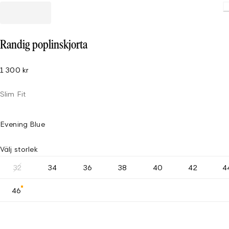
Loading
Randig poplinskjorta
1 300 kr
Slim Fit
Evening Blue
Välj storlek
32
34
36
38
40
42
4
46