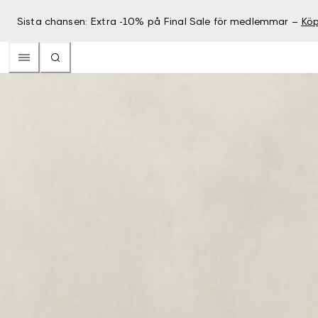
Sista chansen: Extra -10% på Final Sale för medlemmar –
Köp