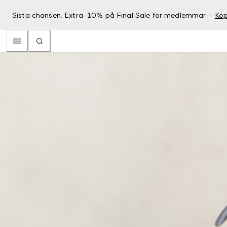
Sista chansen: Extra -10% på Final Sale för medlemmar –
Köp