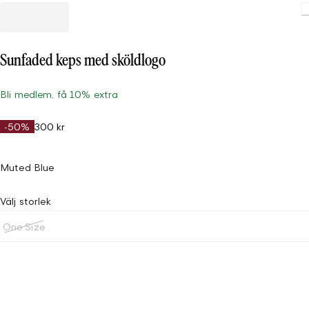
Sunfaded keps med sköldlogo
Bli medlem, få 10% extra
-50%
300 kr
Muted Blue
Välj storlek
One Size