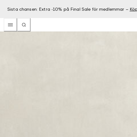
Sista chansen: Extra -10% på Final Sale för medlemmar –
Köp