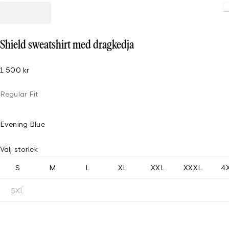
Loading
Shield sweatshirt med dragkedja
1 500 kr
Regular Fit
Evening Blue
Välj storlek
S
M
L
XL
XXL
XXXL
4
5XL