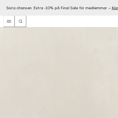
Sista chansen: Extra -10% på Final Sale för medlemmar –
Köp