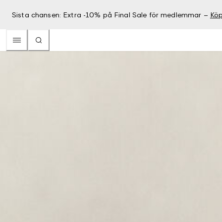
Sista chansen: Extra -10% på Final Sale för medlemmar –
Köp