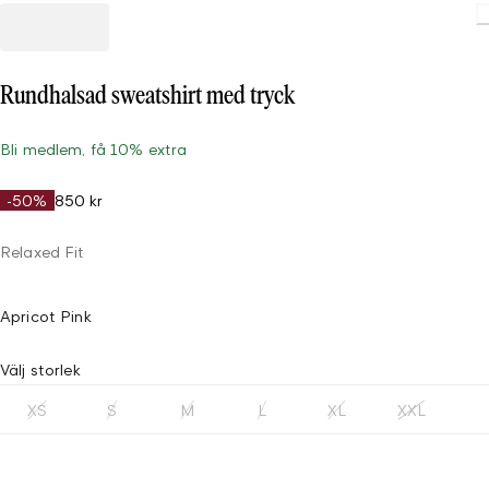
Rundhalsad sweatshirt med tryck
Bli medlem, få 10% extra
-50%
850 kr
Relaxed Fit
Apricot Pink
Välj storlek
XS
S
M
L
XL
XXL