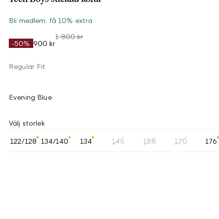
Bli medlem, få 10% extra
1 800 kr
-50%
900 kr
Regular Fit
Evening Blue
Välj storlek
122/128
134/140
134
146
158
170
176