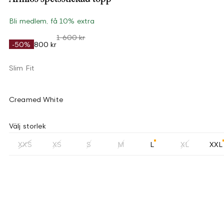
Bli medlem, få 10% extra
1 600 kr
-50%
800 kr
Slim Fit
Creamed White
Välj storlek
XXS
XS
S
M
L
XL
XXL