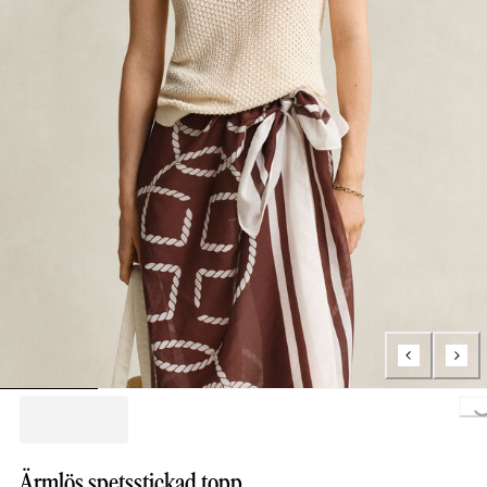
Loading..
Ärmlös spetsstickad topp