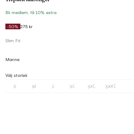
Bli medlem, få 10% extra
-50%
275 kr
Slim Fit
Marine
Välj storlek
S
M
L
XL
XXL
XXXL