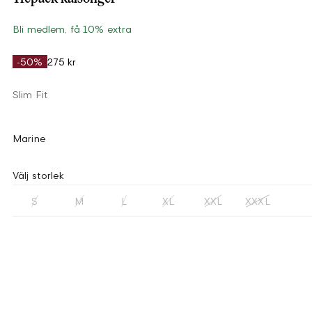
Bli medlem, få 10% extra
-50%
275 kr
Slim Fit
Marine
Välj storlek
S
M
L
XL
XXL
XXXL