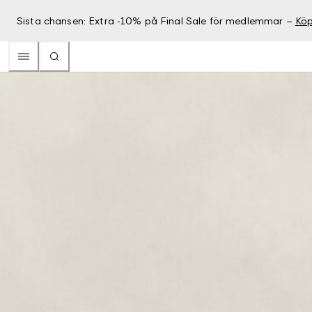
Sista chansen: Extra -10% på Final Sale för medlemmar –
Köp