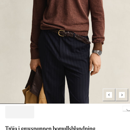
Loading..
Tröja i grovspunnen bomullsblandning