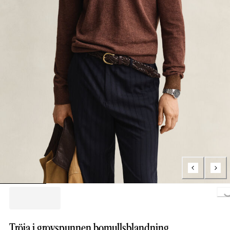
Loading..
Tröja i grovspunnen bomullsblandning