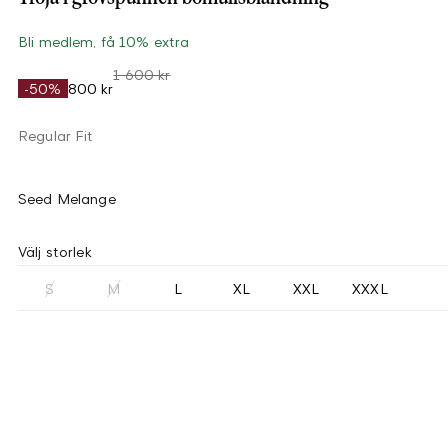
Bli medlem, få 10% extra
1 600 kr
-50%
800 kr
Regular Fit
Seed Melange
Välj storlek
S
M
L
XL
XXL
XXXL