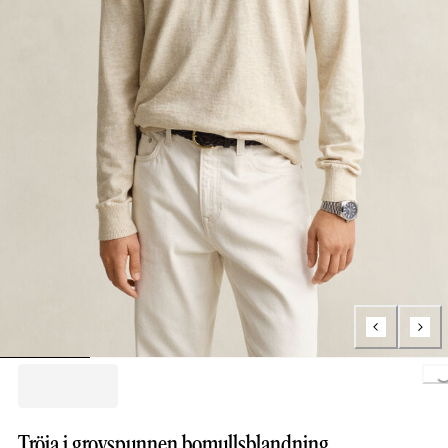
Loading..
Tröja i grovspunnen bomullsblandning