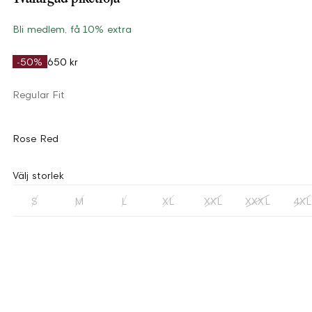
Bli medlem, få 10% extra
-50%
650 kr
Regular Fit
Rose Red
Välj storlek
S
M
L
XL
XXL
XXXL
4XL