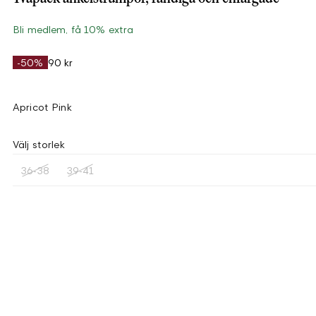
Bli medlem, få 10% extra
-50%
90 kr
Apricot Pink
Välj storlek
36-38
39-41