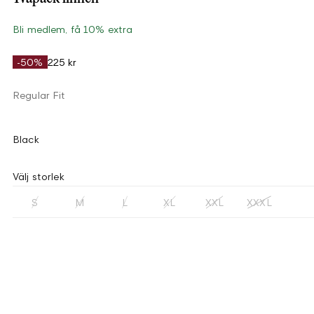
Bli medlem, få 10% extra
-50%
225 kr
Regular Fit
Black
Välj storlek
S
M
L
XL
XXL
XXXL