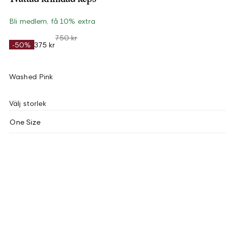
Bli medlem, få 10% extra
750 kr
-50%
375 kr
Washed Pink
Välj storlek
One Size