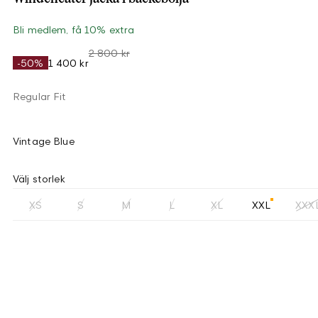
Bli medlem, få 10% extra
2 800 kr
-50%
1 400 kr
Regular Fit
Vintage Blue
Välj storlek
XS
S
M
L
XL
XXL
XXX