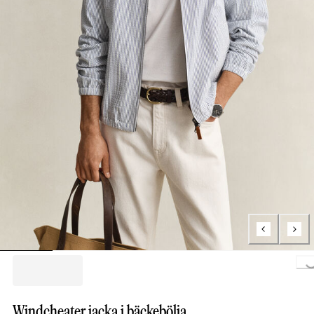
Loading..
Windcheater jacka i bäckebölja