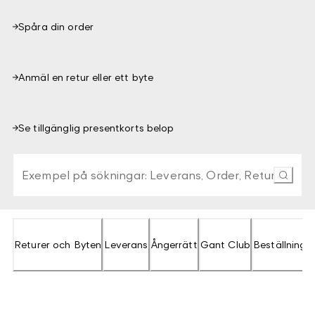
Spåra din order
Anmäl en retur eller ett byte
Se tillgänglig presentkorts belop
Skriv minst 3 tecken för att söka i FAQ. Tryck Enter eller
Returer och Byten
Leverans
Ångerrätt
Gant Club
Beställning 