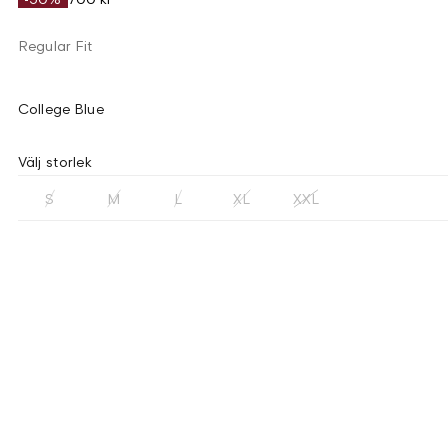
Regular Fit
College Blue
Välj storlek
S
M
L
XL
XXL