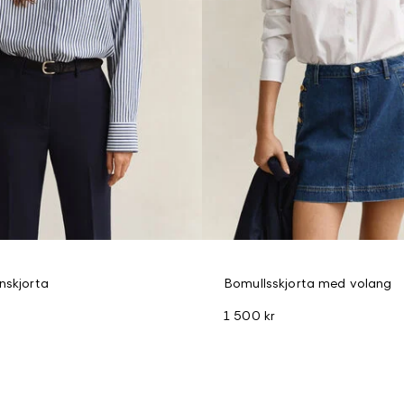
nskjorta
Bomullsskjorta med volang
1 500 kr