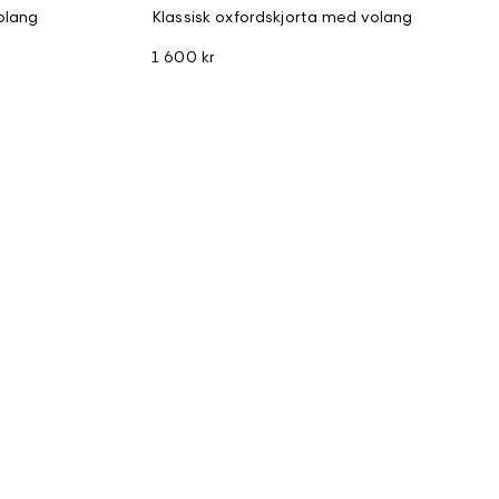
olang
Klassisk oxfordskjorta med volang
1 600 kr