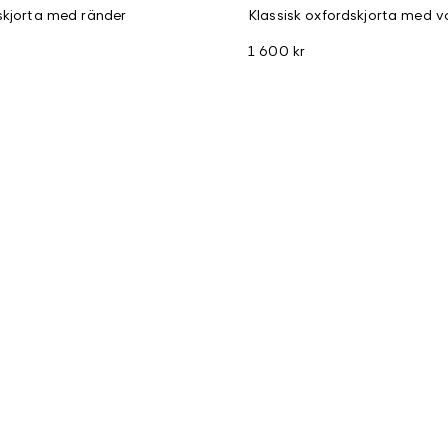
skjorta med ränder
Klassisk oxfordskjorta med v
1 600 kr