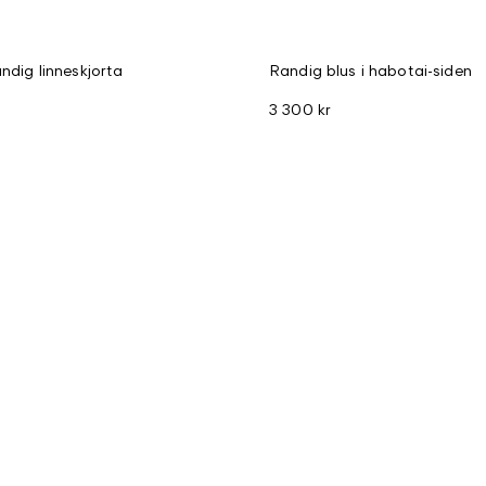
andig linneskjorta
Randig blus i habotai-siden
3 300 kr