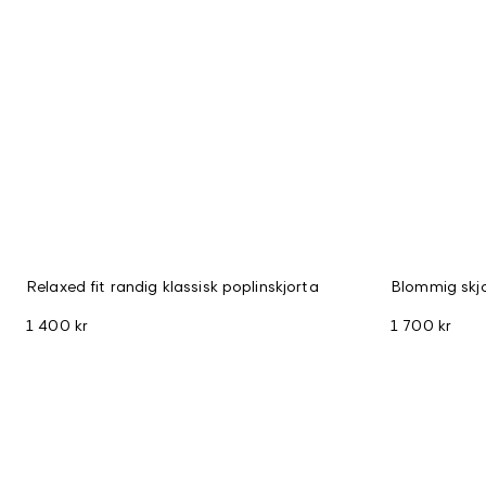
Relaxed fit randig klassisk poplinskjorta
Blommig skjo
1 400 kr
1 700 kr