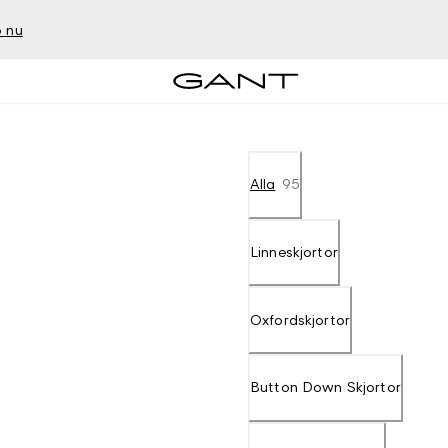
 nu
Alla
95
Linneskjortor
Oxfordskjortor
Button Down Skjortor