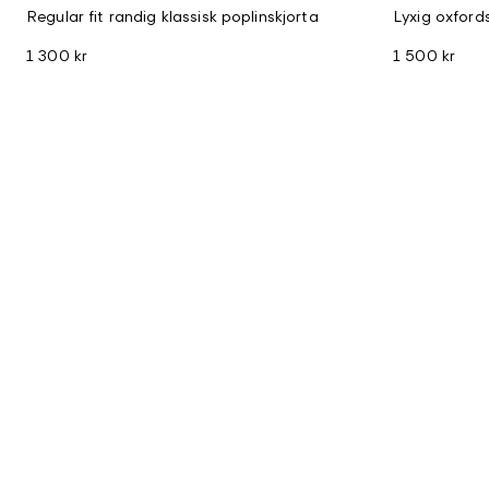
Regular fit randig klassisk poplinskjorta
Lyxig oxford
1 300 kr
1 500 kr