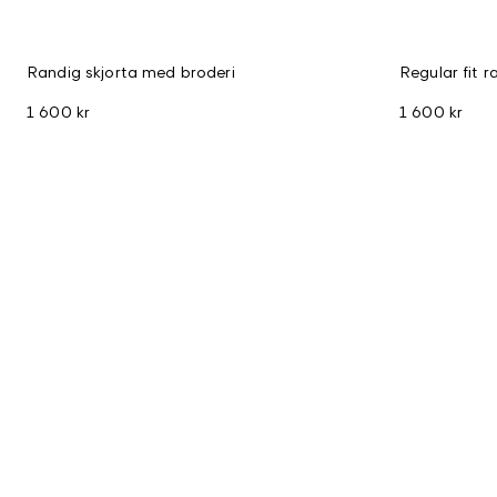
Randig skjorta med broderi
Regular fit r
1 600 kr
1 600 kr