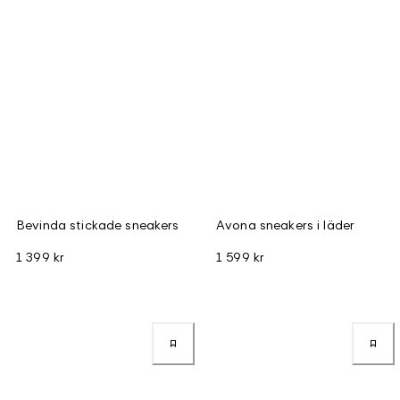
Bevinda stickade sneakers
Avona sneakers i läder
1 399 kr
1 599 kr