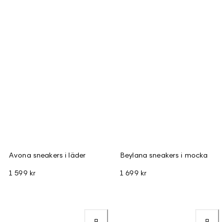
Avona sneakers i läder
Beylana sneakers i mocka
1 599 kr
1 699 kr