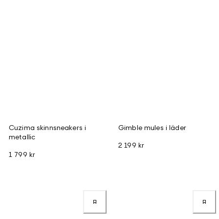
Cuzima skinnsneakers i
Gimble mules i läder
metallic
2 199 kr
1 799 kr