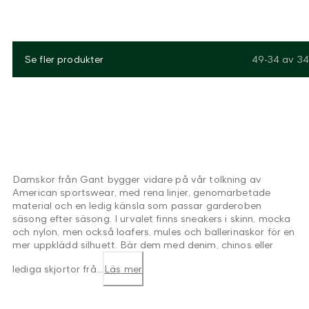
Se fler produkter
49-34
av
34
Damskor från Gant bygger vidare på vår tolkning av
American sportswear, med rena linjer, genomarbetade
material och en ledig känsla som passar garderoben
säsong efter säsong. I urvalet finns sneakers i skinn, mocka
och nylon, men också loafers, mules och ballerinaskor för en
mer uppklädd silhuett. Bär dem med denim, chinos eller
lediga skjortor frå...
Läs mer