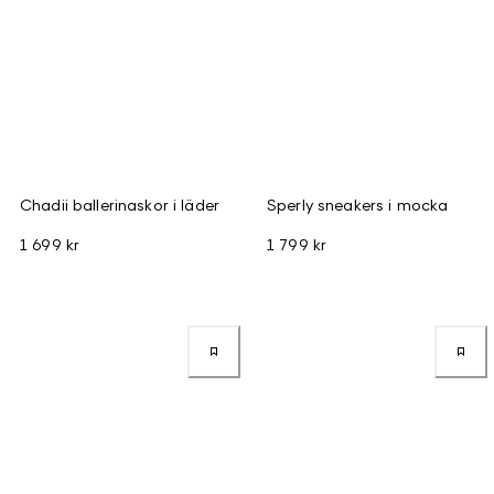
Chadii ballerinaskor i läder
Sperly sneakers i mocka
1 699 kr
1 799 kr