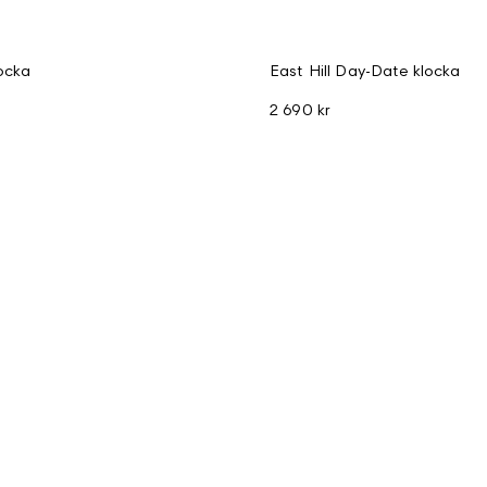
ocka
East Hill Day-Date klocka
2 690 kr