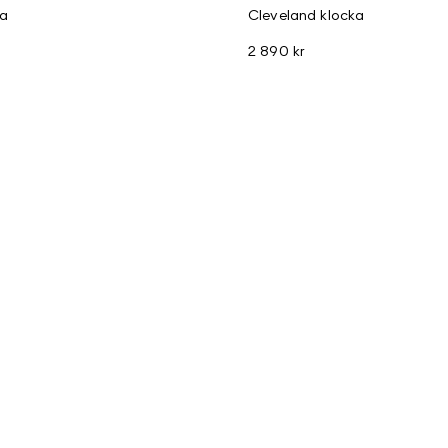
a
Cleveland klocka
2 890 kr