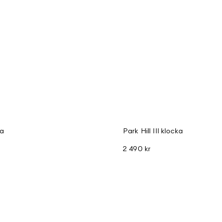
ka
Park Hill III klocka
2 490 kr