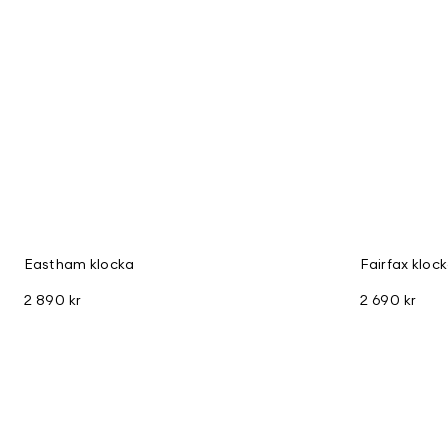
Eastham klocka
Fairfax kloc
2 890 kr
2 690 kr