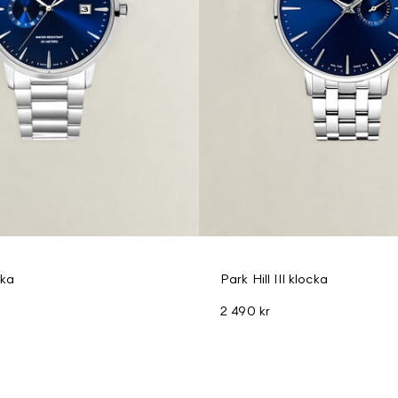
cka
Park Hill III klocka
2 490 kr