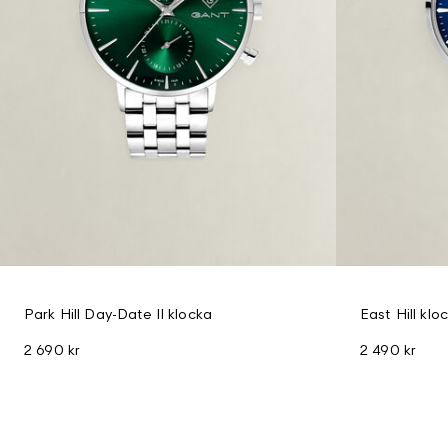
Park Hill Day-Date II klocka
East Hill klo
2 690 kr
2 490 kr