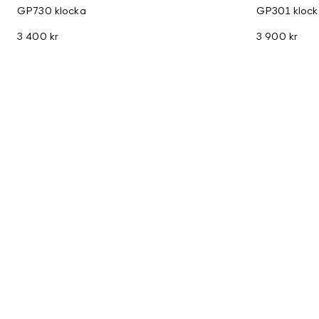
GP730 klocka
GP301 klock
3 400 kr
3 900 kr