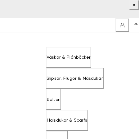
Väskor & Plånböcker
Slipsar, Flugor & Näsdukar
Bälten
Halsdukar & Scarfs