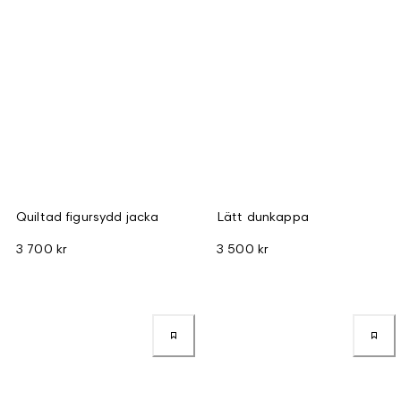
Quiltad figursydd jacka
Lätt dunkappa
3 700 kr
3 500 kr