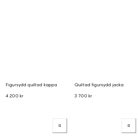
Figursydd quiltad kappa
Quiltad figursydd jacka
4 200 kr
3 700 kr