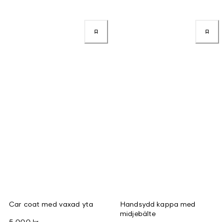
Car coat med vaxad yta
Handsydd kappa med
midjebälte
5 000 kr