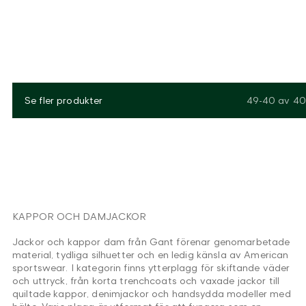
Se fler produkter
49-40
av
40
KAPPOR OCH DAMJACKOR
Jackor och kappor dam från Gant förenar genomarbetade
material, tydliga silhuetter och en ledig känsla av American
sportswear. I kategorin finns ytterplagg för skiftande väder
och uttryck, från korta trenchcoats och vaxade jackor till
quiltade kappor, denimjackor och handsydda modeller med