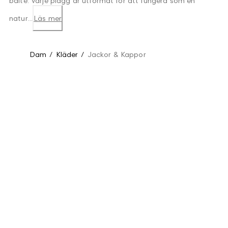
bälte. Varje plagg är utformat för att fungera som en
natur...
Läs mer
Dam
/
Kläder
/
Jackor & Kappor