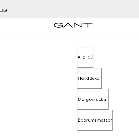
 nu
Alla
63
Handdukar
Morgonrockar
Badrumsmattor