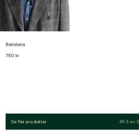
Bandana
750 kr
Se fler produkter
49-3
av
3