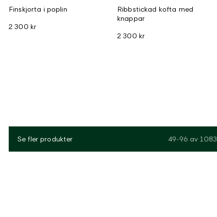
Finskjorta i poplin
Ribbstickad kofta med
knappar
2 300 kr
2 300 kr
Se fler produkter
49-96
av
1083