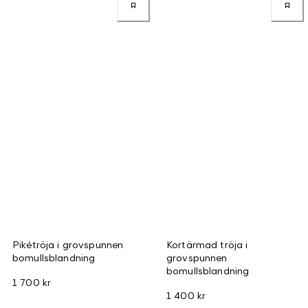
Pikétröja i grovspunnen
Kortärmad tröja i
bomullsblandning
grovspunnen
bomullsblandning
1 700 kr
1 400 kr