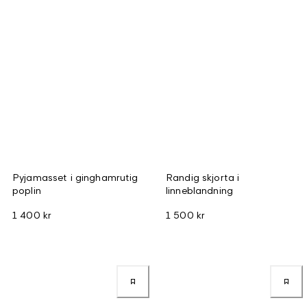
Pyjamasset i ginghamrutig
Randig skjorta i
poplin
linneblandning
1 400 kr
1 500 kr