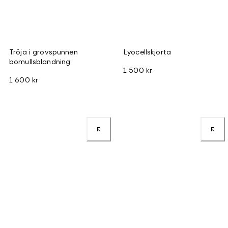
Tröja i grovspunnen
Lyocellskjorta
bomullsblandning
1 500 kr
1 600 kr