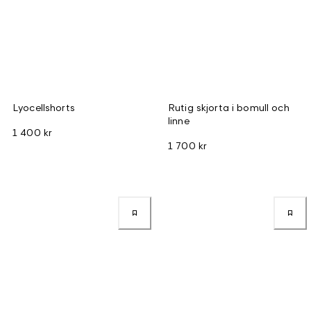
Lyocellshorts
Rutig skjorta i bomull och
linne
1 400 kr
1 700 kr