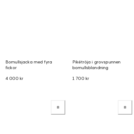
Bomullsjacka med fyra
Pikétröja i grovspunnen
fickor
bomullsblandning
4 000 kr
1 700 kr