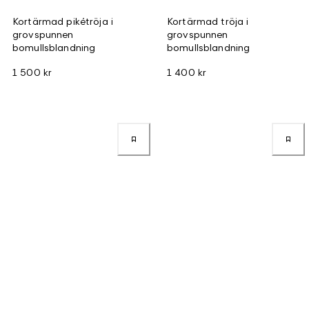
Kortärmad pikétröja i
Kortärmad tröja i
grovspunnen
grovspunnen
bomullsblandning
bomullsblandning
1 500 kr
1 400 kr