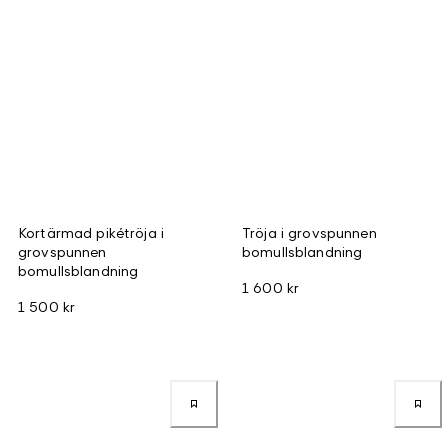
Kortärmad pikétröja i
Tröja i grovspunnen
grovspunnen
bomullsblandning
bomullsblandning
1 600 kr
1 500 kr