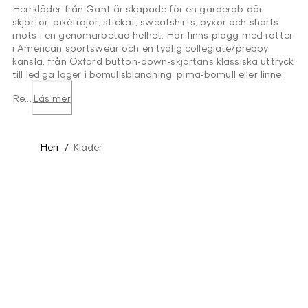
Herrkläder från Gant är skapade för en garderob där
skjortor, pikétröjor, stickat, sweatshirts, byxor och shorts
möts i en genomarbetad helhet. Här finns plagg med rötter
i American sportswear och en tydlig collegiate/preppy
känsla, från Oxford button-down-skjortans klassiska uttryck
till lediga lager i bomullsblandning, pima-bomull eller linne.
Re...
Läs mer
Herr
/
Kläder