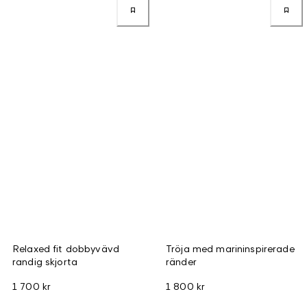
Relaxed fit dobbyvävd
Tröja med marininspirerade
randig skjorta
ränder
1 700 kr
1 800 kr