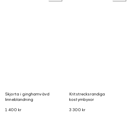
Skjorta i ginghamvävd
Kritstrecksrandiga
linneblandning
kostymbyxor
1 400 kr
3 300 kr