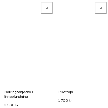
Harringtonjacka i
Pikétröja
linneblandning
1 700 kr
3 500 kr