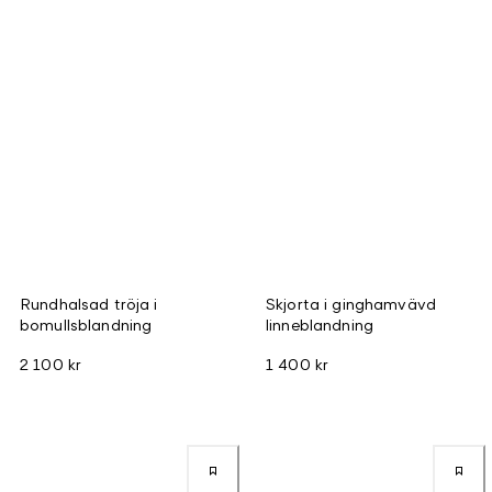
Rundhalsad tröja i
Skjorta i ginghamvävd
bomullsblandning
linneblandning
2 100 kr
1 400 kr