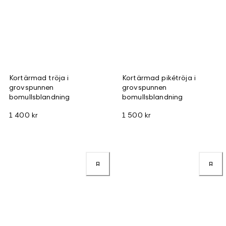
Kortärmad tröja i
Kortärmad pikétröja i
grovspunnen
grovspunnen
bomullsblandning
bomullsblandning
1 400 kr
1 500 kr