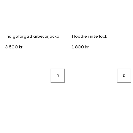
Indigofärgad arbetarjacka
Hoodie i interlock
3 500 kr
1 800 kr