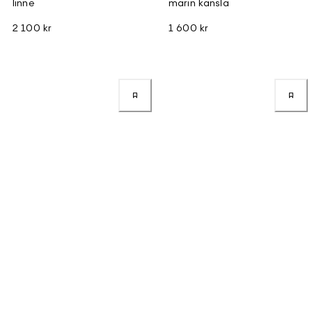
linne
marin känsla
2 100 kr
1 600 kr