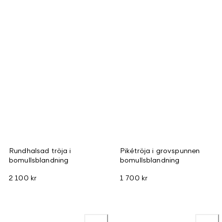
Rundhalsad tröja i
Pikétröja i grovspunnen
bomullsblandning
bomullsblandning
2 100 kr
1 700 kr