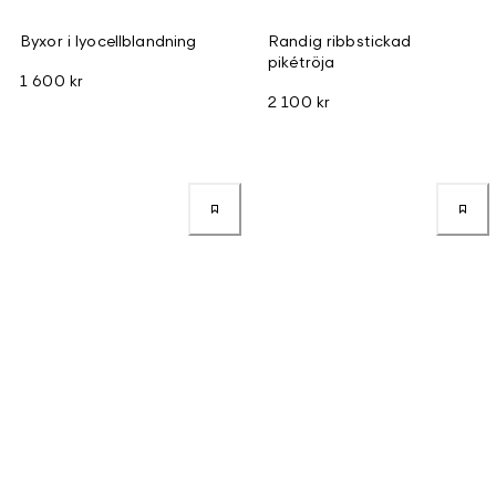
Byxor i lyocellblandning
Randig ribbstickad
pikétröja
1 600 kr
2 100 kr