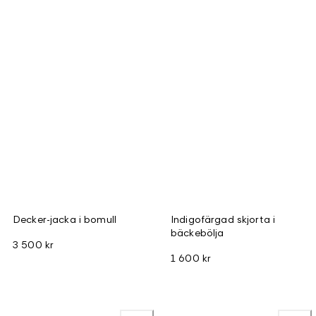
Decker-jacka i bomull
Indigofärgad skjorta i
bäckebölja
3 500 kr
1 600 kr