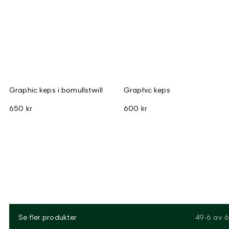
Graphic keps i bomullstwill
Graphic keps
650 kr
600 kr
Se fler produkter
49-6
av
6