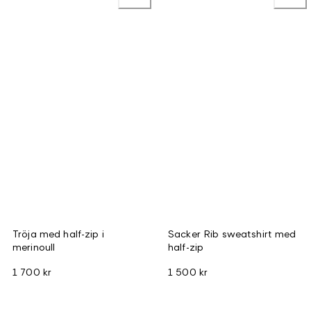
Tröja med half-zip i
Sacker Rib sweatshirt med
merinoull
half-zip
1 700 kr
1 500 kr