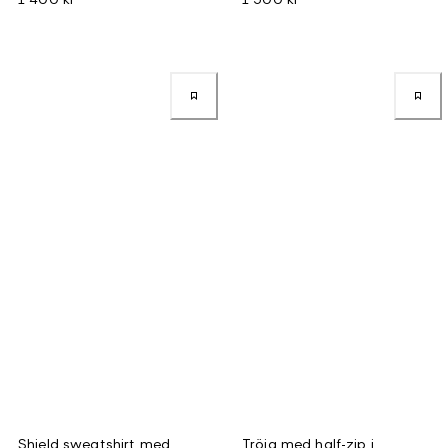
Shield sweatshirt med
Tröja med half-zip i