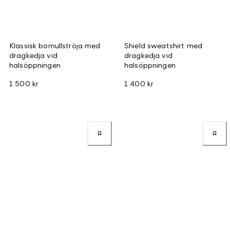
Klassisk bomullströja med
Shield sweatshirt med
dragkedja vid
dragkedja vid
halsöppningen
halsöppningen
1 500 kr
1 400 kr