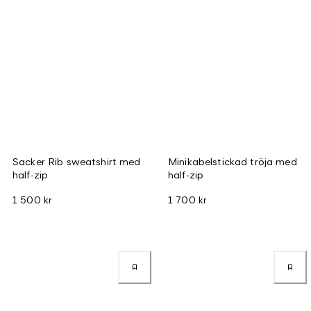
Sacker Rib sweatshirt med
Minikabelstickad tröja med
half-zip
half-zip
1 500 kr
1 700 kr