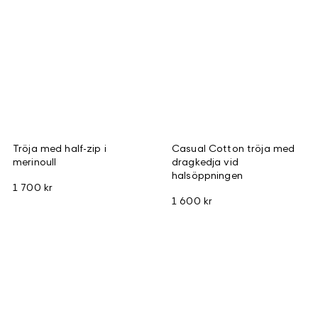
Tröja med half-zip i
Casual Cotton tröja med
merinoull
dragkedja vid
halsöppningen
1 700 kr
1 600 kr