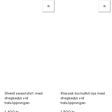
Shield sweatshirt med
Klassisk bomullströja med
dragkedja vid
dragkedja vid
halsöppningen
halsöppningen
1 400 kr
1 500 kr