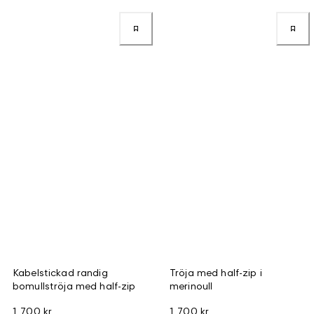
Kabelstickad randig
Tröja med half-zip i
bomullströja med half-zip
merinoull
1 700 kr
1 700 kr