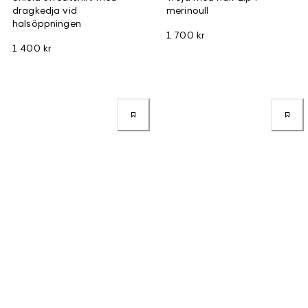
dragkedja vid
merinoull
halsöppningen
1 700 kr
1 400 kr