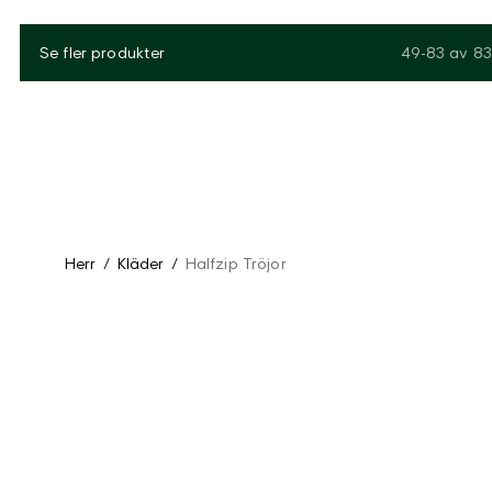
Se fler produkter
49-83
av
83
Herr
/
Kläder
/
Halfzip Tröjor