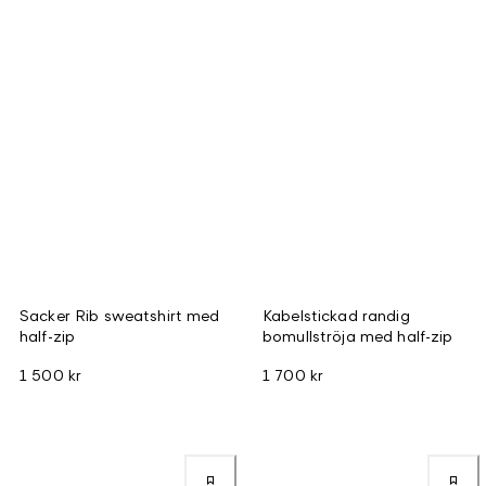
Sacker Rib sweatshirt med
Kabelstickad randig
half-zip
bomullströja med half-zip
1 500 kr
1 700 kr