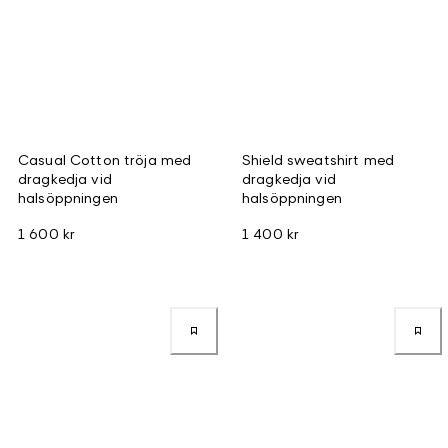
Casual Cotton tröja med
Shield sweatshirt med
dragkedja vid
dragkedja vid
halsöppningen
halsöppningen
1 600 kr
1 400 kr