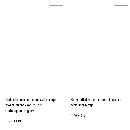
Kabelstickad bomullströja
Bomullströja med struktur
med dragkedja vid
och half-zip
halsöppningen
1 600 kr
1 700 kr