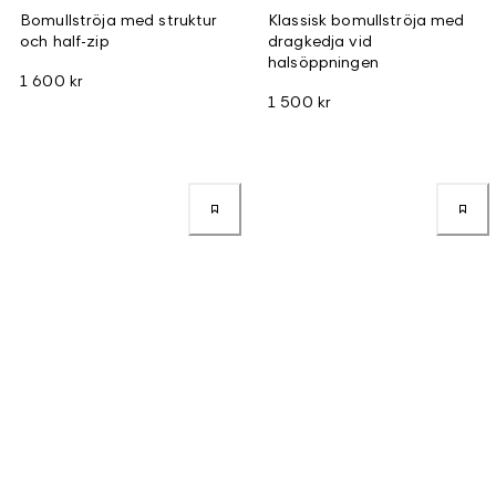
Bomullströja med struktur
Klassisk bomullströja med
och half-zip
dragkedja vid
halsöppningen
1 600 kr
1 500 kr