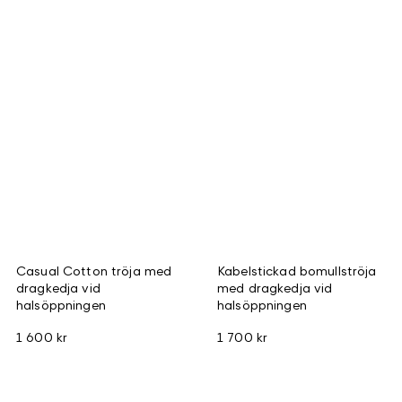
Casual Cotton tröja med
Kabelstickad bomullströja
dragkedja vid
med dragkedja vid
halsöppningen
halsöppningen
1 600 kr
1 700 kr