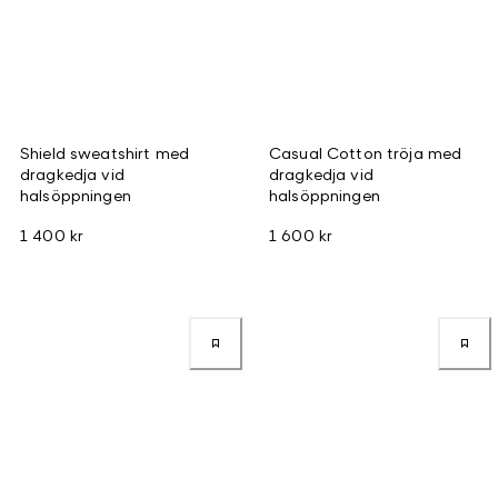
Shield sweatshirt med
Casual Cotton tröja med
dragkedja vid
dragkedja vid
halsöppningen
halsöppningen
1 400 kr
1 600 kr