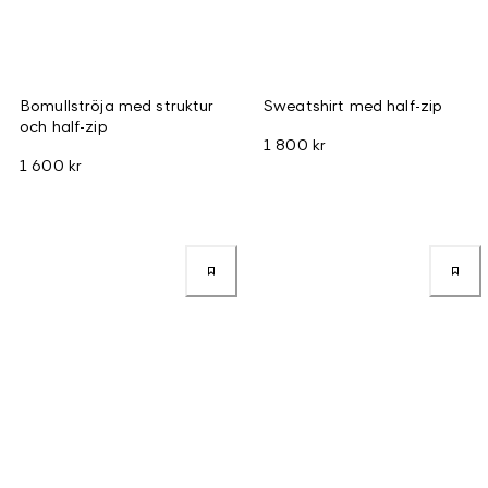
Bomullströja med struktur
Sweatshirt med half-zip
och half-zip
1 800 kr
1 600 kr