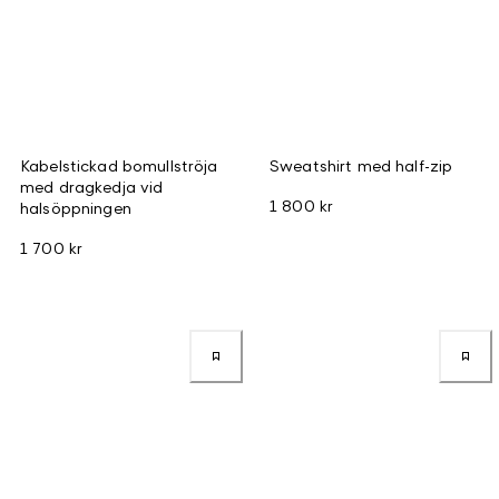
Kabelstickad bomullströja
Sweatshirt med half-zip
med dragkedja vid
1 800 kr
halsöppningen
1 700 kr