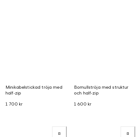
Minikabelstickad tröja med
Bomullströja med struktur
half-zip
och half-zip
1 700 kr
1 600 kr