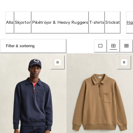
Alla
Skjortor
Pikétröjor & Heavy Ruggers
T-shirts
Stickat
Hal
Filter & sortering