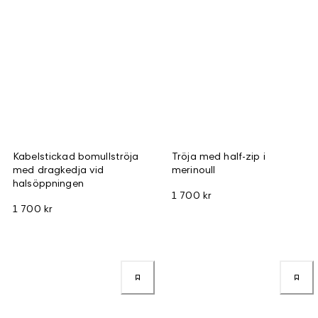
Kabelstickad bomullströja
Tröja med half-zip i
med dragkedja vid
merinoull
halsöppningen
1 700 kr
1 700 kr